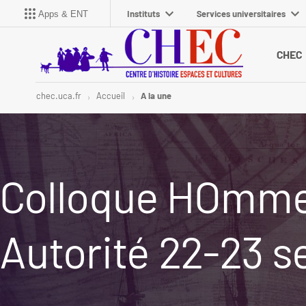
Instituts
Services universitaires
Apps & ENT
CHEC
chec.uca.fr
Accueil
A la une
Colloque HOmme
Autorité 22-23 