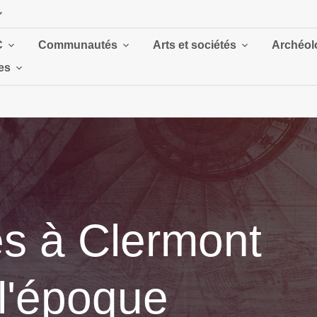
C
Communautés
Arts et sociétés
Archéolo
es
es à Clermont
l'époque