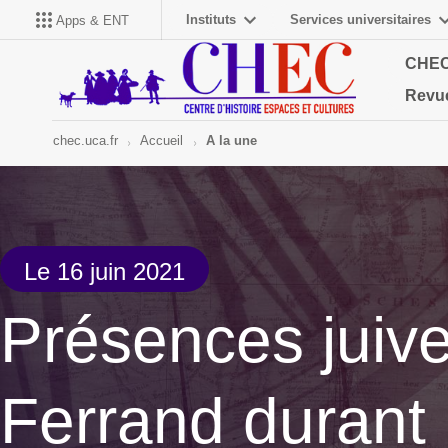
Instituts
Services universitaires
Apps & ENT
CHE
Revu
chec.uca.fr
Accueil
A la une
Le 16 juin 2021
Présences juiv
Ferrand durant 