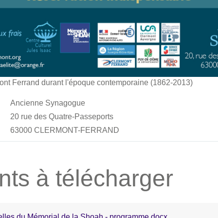
ont Ferrand durant l'époque contemporaine (1862-2013)
Ancienne Synagogue
20 rue des Quatre-Passeports
63000 CLERMONT-FERRAND
ts à télécharger
urelles du Mémorial de la Shoah - programme.docx