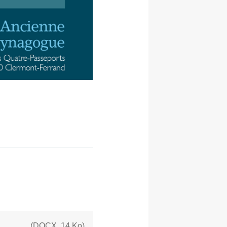
(
DOCX
,
14 Ko
)