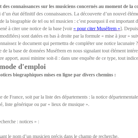
at des connaissances sur les musiciens concernés au moment de la c
 d’un état définitif des connaissances. La découverte d’un nouvel éléme
de la biographie de tel ou tel musicien : c’est pourquoi il est important 
ené à citer une notice de la base [voir
« pour citer Muséfrem »
]. Depuis
odifiées) sont datées en bas à droite par la formule « mise à jour » suiv
nnaissez le document qui permettra de compléter une notice lacunaire ?
e de la base de données Muséfrem en nous signalant tout élément intér
e apport, aussi minime soit-il : dans une enquête de ce type, tout indice
 mode d'emploi
tices biographiques mises en ligne par divers chemins :
te de France, soit par la liste des départements : la notice départemental
é, liste générique ou par « lieux de musique ».
cherche : notices » :
ssant le nom d’un musicien précis dans le champ de recherche.