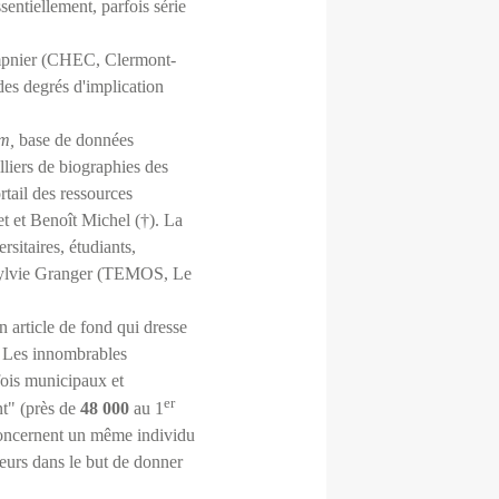
sentiellement, parfois série
mpnier (CHEC, Clermont-
des degrés d'implication
em,
base de données
lliers de biographies des
rtail des ressources
t et Benoît Michel (†). La
rsitaires, étudiants,
ar Sylvie Granger (TEMOS, Le
n article de fond qui dresse
s. Les innombrables
fois municipaux et
er
nt" (près de
48 000
au 1
 concernent un même individu
heurs dans le but de donner