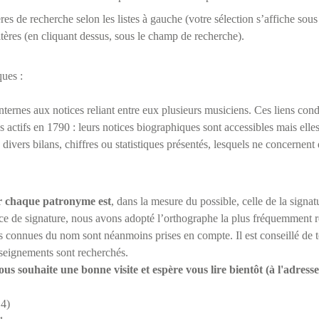
ères de recherche selon les listes à gauche (votre sélection s’affiche so
itères (en cliquant dessus, sous le champ de recherche).
ques :
internes aux notices reliant entre eux plusieurs musiciens. Ces liens con
s actifs en 1790 : leurs notices biographiques sont accessibles mais ell
divers bilans, chiffres ou statistiques présentés, lesquels ne concernent
r chaque patronyme est
, dans la mesure du possible, celle de la signa
ce de signature, nous avons adopté l’orthographe la plus fréquemment r
 connues du nom sont néanmoins prises en compte. Il est conseillé de t
seignements sont recherchés.
us souhaite une bonne visite et espère vous lire bientôt (à l'adr
4)