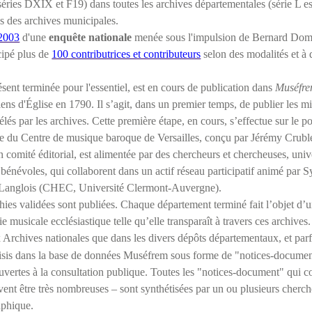
séries DXIX et F19) dans toutes les archives départementales (série L es
s des archives municipales.
2003
d'une
enquête nationale
menée sous l'impulsion de Bernard Do
icipé plus de
100 contributrices et contributeurs
selon des modalités et à 
ésent terminée pour l'essentiel, est en cours de publication dans
Muséfr
s d'Église en 1790. Il s’agit, dans un premier temps, de publier les mi
lés par les archives. Cette première étape, en cours, s’effectue sur le po
 du Centre de musique baroque de Versailles, conçu par Jérémy Cruble
 comité éditorial, est alimentée par des chercheurs et chercheuses, unive
us bénévoles, qui collaborent dans un actif réseau participatif animé p
e Langlois (CHEC, Université Clermont-Auvergne).
hies validées sont publiées. Chaque département terminé fait l’objet d’u
 musicale ecclésiastique telle qu’elle transparaît à travers ces archive
 Archives nationales que dans les divers dépôts départementaux, et par
aisis dans la base de données Muséfrem sous forme de "notices-docume
uvertes à la consultation publique. Toutes les "notices-document" qui
uvent être très nombreuses – sont synthétisées par un ou plusieurs cherc
aphique.