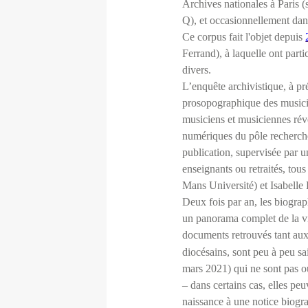
Archives nationales à Paris (
Q), et occasionnellement dan
Ce corpus fait l'objet depuis
Ferrand), à laquelle ont part
divers.
L’enquête archivistique, à pr
prosopographique des musicien
musiciens et musiciennes révé
numériques du pôle recherche
publication, supervisée par un
enseignants ou retraités, to
Mans Université) et Isabell
Deux fois par an, les biograp
un panorama complet de la vie
documents retrouvés tant aux
diocésains, sont peu à peu s
mars 2021) qui ne sont pas o
– dans certains cas, elles pe
naissance à une notice biogr