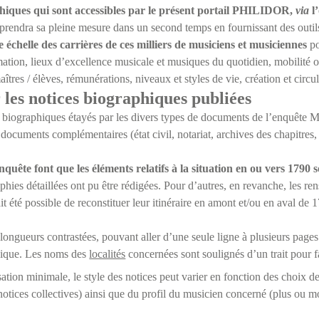
phiques qui sont accessibles par le présent portail PHILIDOR,
via
l
prendra sa pleine mesure dans un second temps en fournissant des outil
e échelle des carrières de ces milliers de musiciens et musiciennes
po
ation, lieux d’excellence musicale et musiques du quotidien, mobilité o
îtres / élèves, rémunérations, niveaux et styles de vie, création et circul
 les notices biographiques publiées
 biographiques étayés par les divers types de documents de l’enquête M
documents complémentaires (état civil, notariat, archives des chapitres
nquête font que les éléments relatifs à la situation en ou vers 1790
aphies détaillées ont pu être rédigées. Pour d’autres, en revanche, les r
ait été possible de reconstituer leur itinéraire en amont et/ou en aval de 
longueurs contrastées, pouvant aller d’une seule ligne à plusieurs pages
gique. Les noms des
localités
concernées sont soulignés d’un trait pour fa
ation minimale, le style des notices peut varier en fonction des choix de
notices collectives) ainsi que du profil du musicien concerné (plus ou 