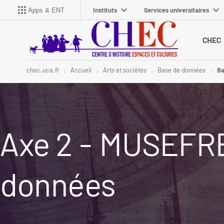
Instituts
Services universitaires
Apps & ENT
CHEC
chec.uca.fr
Accueil
Arts et sociétés
Base de données
Ba
Axe 2 - MUSEFRE
données