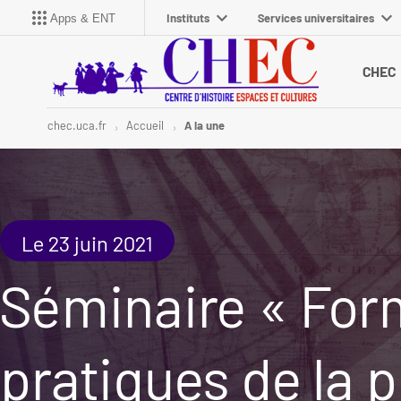
Instituts
Services universitaires
Apps & ENT
CHEC
chec.uca.fr
Accueil
A la une
Le 23 juin 2021
Séminaire « Form
pratiques de la p