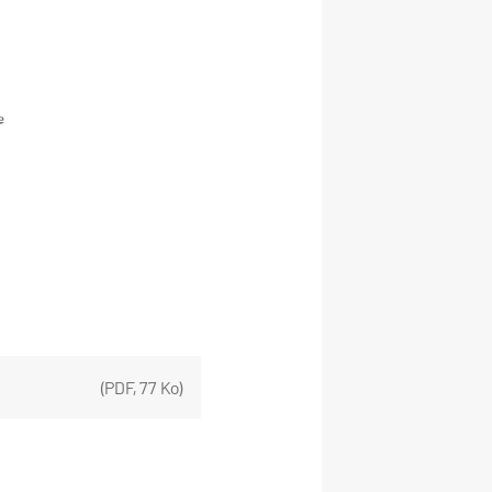
(
PDF
,
77 Ko
)