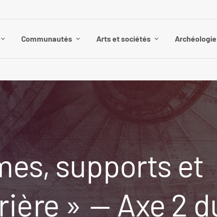
Communautés
Arts et sociétés
Archéologie 
es, supports et
rière » — Axe 2 d