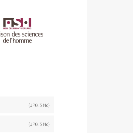
(
JPG
,
3 Mo
)
(
JPG
,
3 Mo
)