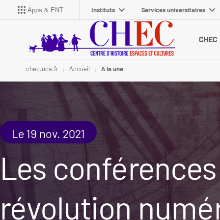
Instituts
Services universitaires
Apps & ENT
CHEC
chec.uca.fr
Accueil
A la une
Le 19 nov. 2021
Les conférences 
révolution numé