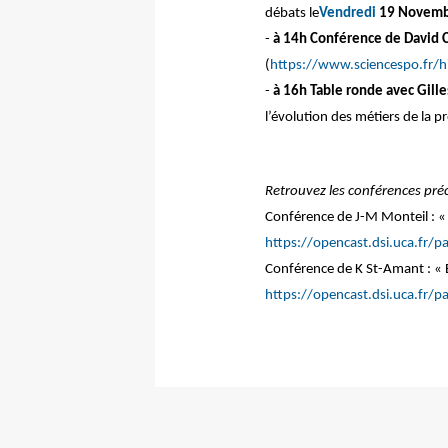
débats le
Vendredi
19 Novembr
-
à 14h
Conférence de
David 
(
https://www.sciencespo.fr/
-
à 16h
Table ronde avec Gill
l’évolution des métiers de la p
Retrouvez les conférences préc
Conférence de J-M Monteil : «
https://opencast.dsi.uca.fr
Conférence de K St-Amant : « 
https://opencast.dsi.uca.fr