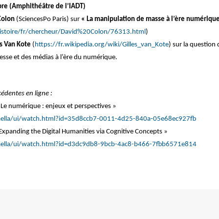
e (Amphithéâtre de l’IADT)
Colon
(SciencesPo Paris) sur
« La manipulation de masse à l’ère numérique
histoire/fr/chercheur/David%20Colon/76313.html
)
es Van Kote
(
https://fr.wikipedia.org/wiki/Gilles_van_Kote
) sur la question
resse et des médias à l’ère du numérique.
édentes en ligne :
 Le numérique : enjeux et perspectives »
/paella/ui/watch.html?id=35d8ccb7-0011-4d25-840a-05e68ec927fb
Expanding the Digital Humanities via Cognitive Concepts »
/paella/ui/watch.html?id=d3dc9db8-9bcb-4ac8-b466-7fbb6571e814