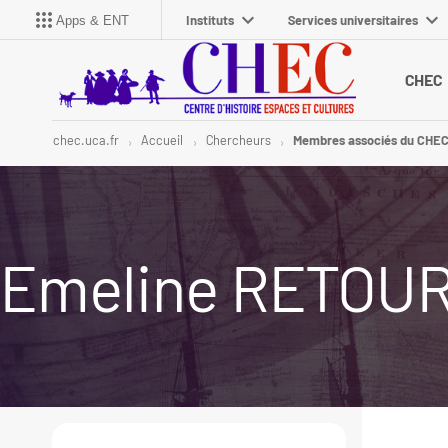
Instituts
Services universitaires
Apps & ENT
CHEC
chec.uca.fr
Accueil
Chercheurs
Membres associés du CHE
Emeline RETOU