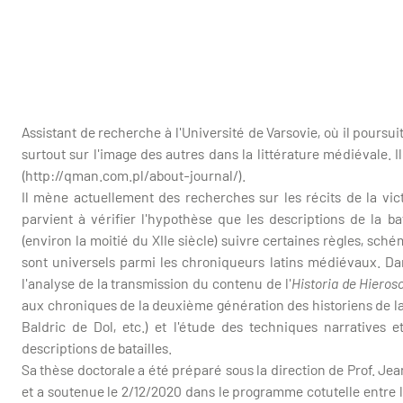
Assistant de recherche à l'Université de Varsovie, où il poursui
surtout sur l'image des autres dans la littérature médiévale. I
(http://qman.com.pl/about-journal/).
Il mène actuellement des recherches sur les récits de la victoi
parvient à vérifier l'hypothèse que les descriptions de la b
(environ la moitié du XIIe siècle) suivre certaines règles, sché
sont universels parmi les chroniqueurs latins médiévaux. Dan
l'analyse de la transmission du contenu de l'
Historia de Hieros
aux chroniques de la deuxième génération des historiens de la
Baldric de Dol, etc.) et l'étude des techniques narratives 
descriptions de batailles.
Sa thèse doctorale a été préparé sous la direction de Prof. J
et a soutenue le 2/12/2020 dans le programme cotutelle entre l