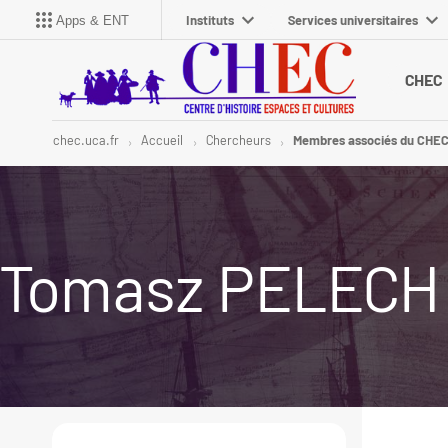
Instituts
Services universitaires
Apps & ENT
CHEC
chec.uca.fr
Accueil
Chercheurs
Membres associés du CHE
Tomasz PELECH