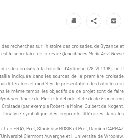
t des recherches sur l'histoire des croisades, de Byzance et
l est le secrétaire de la revue
Quaestiones Medii Aevi Novae
re des croisés à la bataille d'Antioche (28 VI 1098), où il
ataille indiquée dans les sources de la première croisade
mas littéraires et modèles de présentation des batailles qui
s le même temps, les objectifs de ce projet sont de faire
olymitano Itinere
du Pierre Tudebode et de
Gesta Francorum
 Croisade (par exemple Robert le Moine, Guibert de Nogent,
et l'analyse symbolique des emprunts littéraires dans les
ean-Luc FRAY, Prof. Stanisław ROSIK et Prof. Damien CARRAZ
'Université Clermont Auvergne‎ et l' Université de Wrocław,