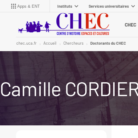
Instituts
Services universitaires
Apps & ENT
CHEC
chec.uca.fr
Accueil
Chercheurs
Doctorants du CHEC
Camille CORDI