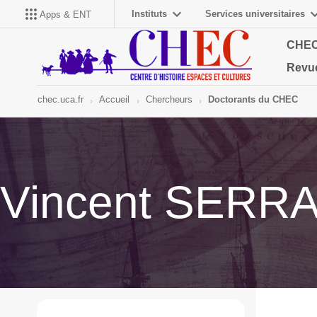
Instituts
Services universitaires
Apps & ENT
CHE
Revu
chec.uca.fr
Accueil
Chercheurs
Doctorants du CHEC
Vincent SERR