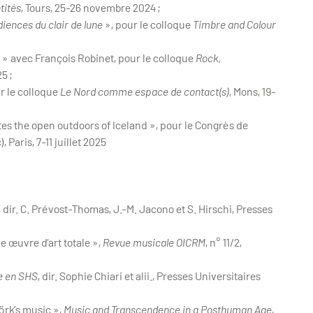
tités
, Tours, 25-26 novembre 2024 ;
iences du clair de lune
», pour le colloque
Timbre and Colour
s » avec François Robinet, pour le colloque
Rock,
5 ;
r le colloque
Le Nord comme espace de contact(s)
, Mons, 19-
es the open outdoors of Iceland », pour le Congrès de
 Paris, 7-11 juillet 2025
, dir. C. Prévost-Thomas, J.-M. Jacono et S. Hirschi, Presses
e œuvre d’art totale »,
Revue musicale OICRM
, n° 11/2,
e en SHS
, dir. Sophie Chiari et alii., Presses Universitaires
örk’s music »,
Music and Transcendence in a Posthuman Age
,