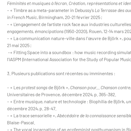
Féminités et musiques à l’écran. Création, représentations et iden
- « Timbre as a meta-parameter in Debussy’s
La Terrasse des aud
in French Music
, Birmingham, 20-21 février 2025 ;
- « L’engagement de l’artiste rock face aux industries culturelle
engagements, émancipations
(1950-2020), Rouen, 12-14 mars 202
- « La communication nature-ville dans l'œuvre de Björk », pou
21 mai 2025 ;
-« Fitting Space into a soundbox : how music recording simulat
l’IASPM (International Association for the Study of Popular Music),
3. Plusieurs publications sont récentes ou imminentes :
- « Les
protest songs
de Björk »,
Chanson pour… Chanson contre
Universitaires de Provence, décembre 2024, p. 365-382.
- « Entre musique, nature et technologie : Biophilia de Björk, un
décembre 2024, p. 28-47.
- « La trace sensorielle »,
Abécédaire de la connaissance sensibl
Blaise-Pascal.
- « The vocal incarnation of an ecofeminist posthumanism in Bj