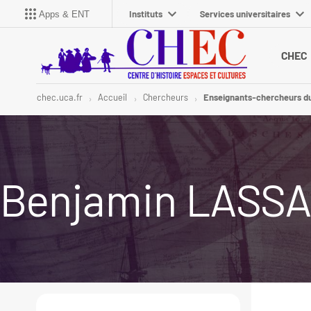
Instituts
Services universitaires
Apps & ENT
CHEC
chec.uca.fr
Accueil
Chercheurs
Enseignants-chercheurs d
Benjamin LASS