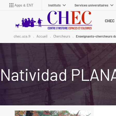
Instituts
Services universitaires
Apps & ENT
CHEC
chec.uca.fr
Accueil
Chercheurs
Enseignants-chercheurs d
Natividad PLAN