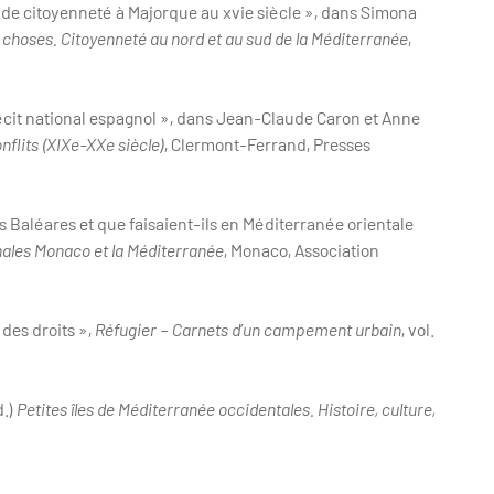
ts de citoyenneté à Majorque au xvie siècle », dans Simona
 choses. Citoyenneté au nord et au sud de la Méditerranée
,
récit national espagnol », dans Jean-Claude Caron et Anne
flits (XIXe-XXe siècle)
, Clermont-Ferrand, Presses
s Baléares et que faisaient-ils en Méditerranée orientale
nales Monaco et la Méditerranée
, Monaco, Association
des droits »,
Réfugier – Carnets d’un campement urbain
, vol.
d.)
Petites îles de Méditerranée occidentales. Histoire, culture,