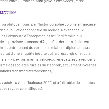
tions entre Europe et Islam (XVIe-XVIIe siècle)
(Paris:
213722399/
, ou plutôt enfouis, par l’historiographie coloniale française,
« archaïque » et déconnectée du monde. Revenant aux
e les Habsbourg d’Espagne et les bel Cadi famille qui
de la province ottomane d’Alger. Ces derniers s’allièrent
hreb, entretenant de véritables relations diplomatiques
ltat d’une enquête inédite qui fait ressurgir une foule
rs », vice-rois, marins, religieux, renégats, esclaves, gens
amisme des sociétés rurales du Maghreb, activement investies
relations transméditerranéennes.
l
L’histoire à venir
(Toulouse, 2024) et a fait l’objet de comptes
 des revues scientifiques).