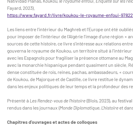
Natividad Planas,
Koukou, le royaume enfoui. Enquête sur les rela
Fayard, 2023).
https://www.fayard.fr/livre/koukou-le-royaume-enfoui-9782
Les liens entre l’intérieur du Maghreb et l’Europe ont été oubliés
pour imposer de l’intérieur de l’Algérie l’image d’une région 
sources de cette histoire, ce livre s’intéresse aux relations entr
gouverna le royaume de Koukou, un territoire situé à l’intérieur 
avec les Espagnols pour fragiliser la présence ottomane au Mag
avec la monarchie hispanique pendant quasiment un siècle. Résu
dense constituée de rois, reines, pachas, ambassadeurs, « courrie
de Koukou, de Majorque et de Castille, ce livre restitue le dyn
dans les enjeux politiques de leur temps et la profondeur des 
Présenté à
Les Rendez-vous de l’histoire
(Blois, 2023), au festiva
rendus dans les journaux (
Monde Diplomatique
,
L’histoire
et dans
Chapitres d’ouvrages et actes de colloques