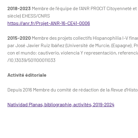
2018-2023
Membre de l’équipe de l’ANR PROCIT Citoyenneté et 
siècle) EHESS/CNRS
https://anr.fr/Projet-ANR-16-CE41-0006
2015-2020
Membre des projets collectifs Hispanophilia I-V fin
par José Javier Ruiz Ibáñez (Université de Murcie, (Espagne). Pr
con el mundo: cautiverio, violencia Y representación, referenc
/10.13039/501100011033
Activité éditoriale
Depuis 2016 Membre du comité de rédaction de la
Revue d’Hist
Natividad Planas, bibliographie, activités, 2019-2024