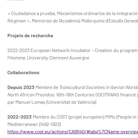
« Ciudadanos a prueba. Mecanismos ordinarios de la integración
Régimen »,
Memòries de l’Acadèmia Mallorquina d’Estudis Genealò
Projets de recherche
2022-2023 European Network Incubator – Creation du programm
l’Homme, University Clermont Auvergne
Collaborations
Depuis 2023
Membre de
Transcultural Societies in Iberian World
North African Presidios, 16th-18th Centuries
SOCITRANS financé pa
par Manuel Lomas (Universitat de València)
2022-2023
Membre du COST (projet européen) PIMo (People in 
Mediterranean (1492-1923)
https://www.cost.eu/actions/CA18140/#tabs%7CName:overvie