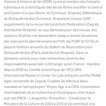
Histoire & Histoire de l’art
(MOM, Lyon) et membre des Conseils
éditoriaux et scientifiques des séries
Rome and After in Central
and Eastern Europe (Rome-A)
(Turnhout: Brepols),
Bibliothèque
de l’Antiquité tardive
(Turnhout: Brepols) et
Corpus CARE
–
suppléments de la revue
Hortus Artium Medievalium
(Zagreb,
distribution Brepols) ; en sus d’articles pour des revues, des
maisons d’édition me demandent chaque année d’examiner
des manuscrits (dernièrement les PUR, les PUBP et l’EFR), et
j’assure l’édition annuelle du
Bulletin de l’Association pour
l’Antiquité tardive
(Paris, distribution Brepols). Dans ce
domaine comme pour mes recherches, j’exerce des
responsabilités aussi bien à l’étranger qu’en France : membre
depuis 2006 du Comité scientifique de l’IRCLAMA
(
International Research Center for Late Antiquity and the Middle
Ages
, Université de Zagreb, Croatie), j’ai effectué deux
mandats en tant qu’expert ‘Moyen Âge’ à la CIRA-Commission
interrégionale de la recherche archéologique, Interrégion
sud-est (PACA – Languedoc-Roussillon – Corse) pour le
Ministère de la Culture de 2004 à 2010 et j’ai contribué à la