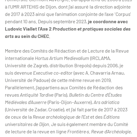
à l’UMR ARTEHIS de Dijon, dont j’ai assuré la direction adjointe
de 2017 à 2023 ainsi que l’animation conjointe de l’axe ‘Corpus’
pendant 10 ans. Depuis septembre 2023,
je coordonne avec
Ludovic Viallet l’Axe 2
Production et pratiques sociales des
arts
au sein du CHEC
.
Membre des Comités de Rédaction et de Lecture de la Revue
internationale
Hortus Artium Medievalium
(IRCLAMA,
Université de Zagreb, distribution Brepols) depuis 2006, je
suis devenue
Executive co-editor
(avec A. Chavarría Arnau,
Université de Padoue) de cette même revue en 2019.
Parallèlement, j’appartiens aux Comités de Rédaction des
revues
Antiquité Tardive
(Paris),
Bulletin du Centre d’Études
Médiévales d’Auxerre
(Paris-Dijon-Auxerre),
Ars adriatica
(Université de Zadar, Croatie), et j’ai fait partie de 2017 à 2023
de ceux de la
Revue archéologique de l’Est
et des
Éditions
universitaires de Dijon
. Je suis également membre du Comité
de lecture de la revue en ligne
Frontière·s
.
Revue d’Archéologie,