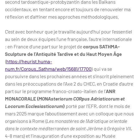
second tardoantique-protobyzantin dans les Balkans
occidentaux, en tentant encore et toujours de renouveler ma
réflexion et d’affiner mes approches méthodologiques.
C’est avec bonheur que je travaille aujourd’hui pour l’essentiel
au sein de deux équipes l’une française, l’autre internationale
: en France d’une part sur le projet de
corpus SATHMA-
Sculpture de l’Antiquité Tardive et du Haut Moyen Âge
(
https://heurist.huma-
num.fr/Corpus_Sathma/web/15681/17700
) qui va se
poursuivre dans les prochaines années et s’inscrit pleinement
dans les préoccupations de l’Axe 2 du CHEC, en Croatie d’autre
part sur le programme franco-croato-italien de l’
ANR
MONACORALE (
MONAsteriorum CORpus Adriaticorum et
Locorum Ecclesiasticorum
)
porté par l’EFR, dont le mois de
mars 2025 marque l’aboutissement avec un colloque que nous
organisons à Rome (
Les monastères de l’Adriatique orientale
dans le contexte méditerranéen de saint Jérôme à Grégoire VII
,
4-8 mars) et l’inauguration d’une exposition au Musée