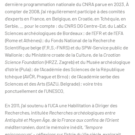
dernière programmation nationale du CNRA parue en 2023. À
compter de 2008, j’ai régulièrement participé à des comités
d’experts en France, en Belgique, en Croatie, en Tchéquie, en
Serbie, … pour le compte : du CNRS DG Centre-Est, du LabEx
Sciences archéologiques de Bordeaux ; de l’EFR et de l’EFA
(Rome et Athènes) ; du Fonds National de la Recherche
Scientifique belge (F.R.S.-FNRS) et du SPW-Service public de
Wallonie ; du Ministère croate de la Culture, de la
Croatian
Science Foundation
(HRZZ, Zagreb) et du Musée archéologique
d’Istrie (Pula) ; de l’Académie des Sciences de la République
tchèque (AVČR, Prague et Brno) ; de l’Académie serbe des
Sciences et des Arts (SAZU, Belgrade) ; voire très
ponctuellement de l’UNESCO.
En 2011, j’ai soutenu à l’UCA une Habilitation à Diriger des
Recherches, intitulée
Recherches archéologiques entre
Antiquité et Moyen Âge, de la France aux confins de l’Orient
méditerranéen
, dont le mémoire inédit,
‘Tempore
episcoporum’ – réflexions sur l’Istrie du VIe siècle
, explorait