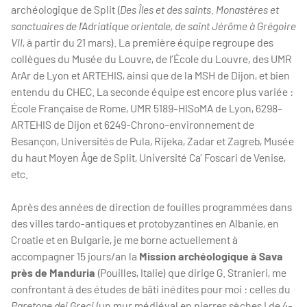
archéologique de Split (
Des Îles et des saints. Monastères et
sanctuaires de l’Adriatique orientale, de saint Jérôme à Grégoire
VII
, à partir du 21 mars). La première équipe regroupe des
collègues du Musée du Louvre, de l’École du Louvre, des UMR
ArAr de Lyon et ARTEHIS, ainsi que de la MSH de Dijon, et bien
entendu du CHEC. La seconde équipe est encore plus variée :
École Française de Rome, UMR 5189-HISoMA de Lyon, 6298-
ARTEHIS de Dijon et 6249-Chrono-environnement de
Besançon, Universités de Pula, Rijeka, Zadar et Zagreb, Musée
du haut Moyen Âge de Split, Université Ca’ Foscari de Venise,
etc.
Après des années de direction de fouilles programmées dans
des villes tardo-antiques et protobyzantines en Albanie, en
Croatie et en Bulgarie, je me borne actuellement à
accompagner 15 jours/an la
Mission archéologique à Sava
près de Manduria
(Pouilles, Italie) que dirige G. Stranieri, me
confrontant à des études de bâti inédites pour moi : celles du
Paretone dei Greci
(un mur médiéval en pierres sèches ! de 4-