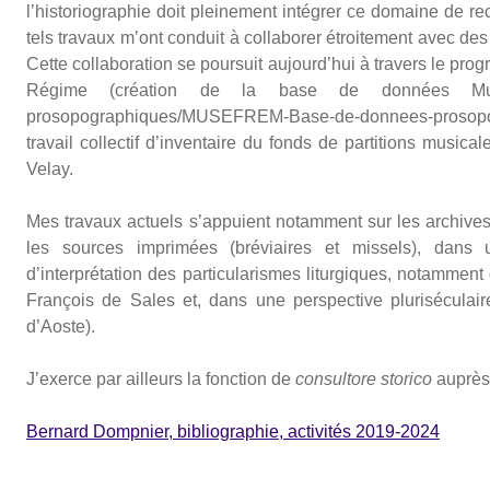
l’historiographie doit pleinement intégrer ce domaine de re
tels travaux m’ont conduit à collaborer étroitement avec 
Cette collaboration se poursuit aujourd’hui à travers le pr
Régime (création de la base de données Muséfrem 
prosopographiques/MUSEFREM-Base-de-donnees-prosopo
travail collectif d’inventaire du fonds de partitions music
Velay.
Mes travaux actuels s’appuient notamment sur les archive
les sources imprimées (bréviaires et missels), dans 
d’interprétation des particularismes liturgiques, notamment
François de Sales et, dans une perspective pluriséculaire
d’Aoste).
J’exerce par ailleurs la fonction de
consultore storico
auprès 
Bernard Dompnier, bibliographie, activités 2019-2024