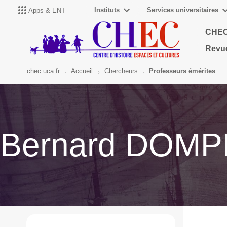
Instituts
Services universitaires
Apps & ENT
CHE
Revu
chec.uca.fr
Accueil
Chercheurs
Professeurs émérites
Bernard DOMP