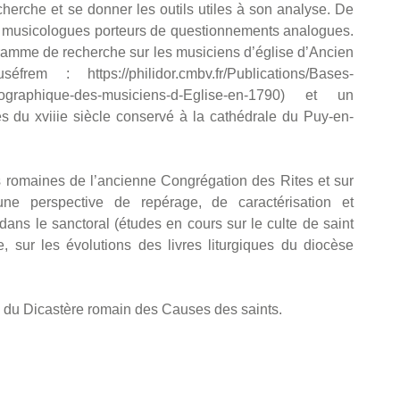
cherche et se donner les outils utiles à son analyse. De
des musicologues porteurs de questionnements analogues.
ogramme de recherche sur les musiciens d’église d’Ancien
: https://philidor.cmbv.fr/Publications/Bases-
graphique-des-musiciens-d-Eglise-en-1790) et un
ales du xviiie siècle conservé à la cathédrale du Puy-en-
s romaines de l’ancienne Congrégation des Rites et sur
une perspective de repérage, de caractérisation et
 dans le sanctoral (études en cours sur le culte de saint
, sur les évolutions des livres liturgiques du diocèse
du Dicastère romain des Causes des saints.