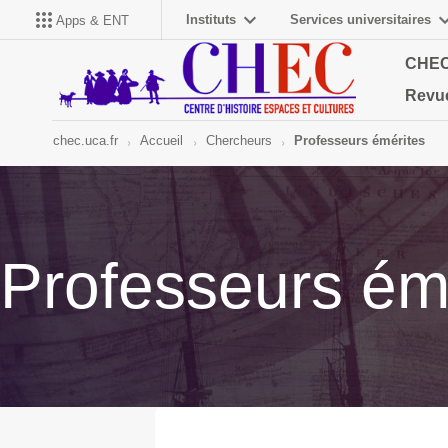
Instituts
Services universitaires
Apps & ENT
CHE
Revu
chec.uca.fr
Accueil
Chercheurs
Professeurs émérites
Professeurs ém