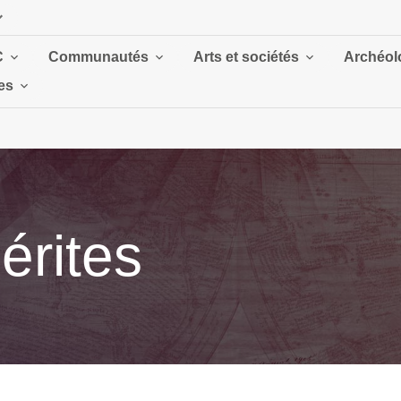
C
Communautés
Arts et sociétés
Archéolo
es
érites