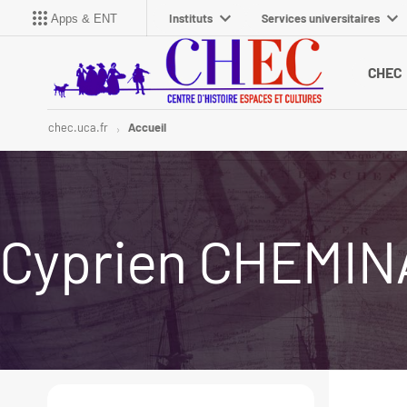
Instituts
Services universitaires
Apps & ENT
CHEC
chec.uca.fr
Accueil
Cyprien CHEMIN