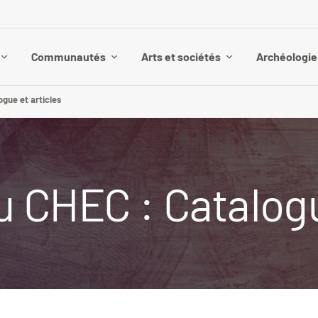
Communautés
Arts et sociétés
Archéologie 
gue et articles
u CHEC : Catalogu