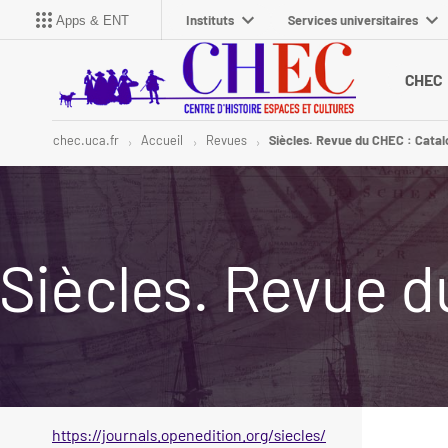
Instituts
Services universitaires
Apps & ENT
CHEC
chec.uca.fr
Accueil
Revues
Siècles. Revue du CHEC : Catalo
Siècles. Revue d
https://journals.openedition.org/siecles/