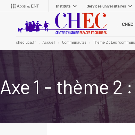
Instituts
Services universitaires
Apps & ENT
CHEC
chec.uca.fr
Accueil
Communautés
Thème 2 : Les "communau
Axe 1 - thème 2 :