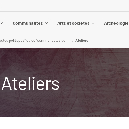
Communautés
Arts et sociétés
Archéologie 
tés politiques" et les "communautés de tr
Ateliers
 Ateliers