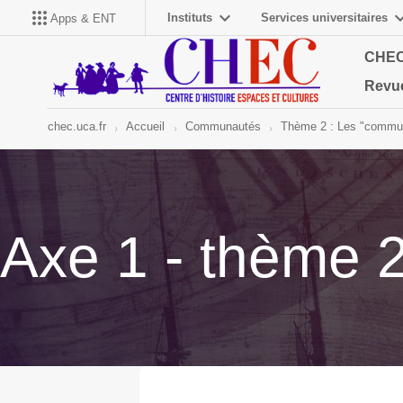
Instituts
Services universitaires
Apps & ENT
CHE
Revu
chec.uca.fr
Accueil
Communautés
Thème 2 : Les "commun
Axe 1 - thème 2