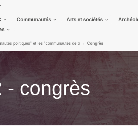
C
Communautés
Arts et sociétés
Archéolo
es
autés politiques" et les "communautés de tr
Congrès
 - congrès